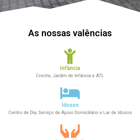
Março 2026
Novembro 2025
As nossas valências
Março 2025
Abril 2024
Março 2023
Março 2022
Infância
Novembro 2021
Creche, Jardim de Infância e ATL
Maio 2021
Fevereiro 2021
Novembro 2020
Idosos
Fevereiro 2020
Centro de Dia, Serviço de Apoio Domiciliário e Lar de Idosos
Sem categoria